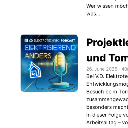
Wer wissen möcht
was...
Projekt
und To
26. June 2025
‧
40
Bei V.D. Elektrot
Entwicklungsmögl
Besuch beim Tomor
zusammengewachs
besonders macht
In dieser Folge 
Arbeitsalltag – 