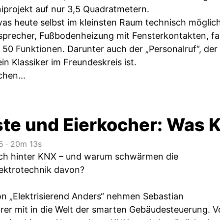
projekt auf nur 3,5 Quadratmetern.
 was heute selbst im kleinsten Raum technisch möglic
sprecher, Fußbodenheizung mit Fensterkontakten, far
 50 Funktionen. Darunter auch der „Personalruf“, der
ein Klassiker im Freundeskreis ist.
hen...
ste und Eierkocher: Was 
5
‧
20m 13s
ich hinter KNX – und warum schwärmen die
Elektrotechnik davon?
von „Elektrisierend Anders“ nehmen Sebastian
rer mit in die Welt der smarten Gebäudesteuerung. V