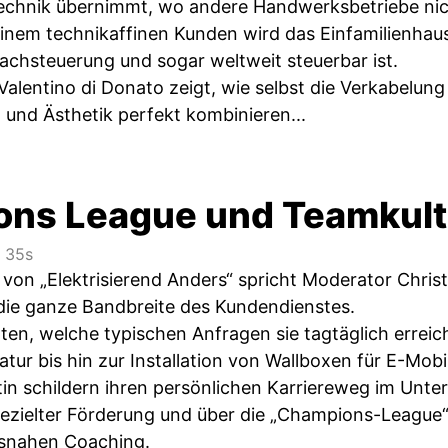
otechnik übernimmt, wo andere Handwerksbetriebe n
nem technikaffinen Kunden wird das Einfamilienhaus z
chsteuerung und sogar weltweit steuerbar ist.
Valentino di Donato zeigt, wie selbst die Verkabel
 und Ästhetik perfekt kombinieren...
ns League und Teamkult
 35s
 von „Elektrisierend Anders“ spricht Moderator Chris
die ganze Bandbreite des Kundendienstes.
ten, welche typischen Anfragen sie tagtäglich erreic
ur bis hin zur Installation von Wallboxen für E-Mobil
in schildern ihren persönlichen Karriereweg im Unt
ezielter Förderung und über die „Champions-League“-
isnahen Coaching.