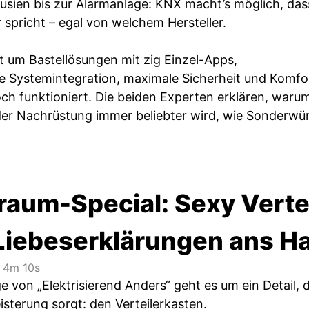
usien bis zur Alarmanlage: KNX macht’s möglich, dass
 spricht – egal von welchem Hersteller.
ht um Bastellösungen mit zig Einzel-Apps,
 Systemintegration, maximale Sicherheit und Komfor
ch funktioniert. Die beiden Experten erklären, war
der Nachrüstung immer beliebter wird, wie Sonderw
raum-Special: Sexy Verte
Liebeserklärungen ans 
4m 10s
ge von „Elektrisierend Anders“ geht es um ein Detail, d
isterung sorgt: den Verteilerkasten.