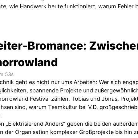
e, wie Handwerk heute funktioniert, warum Fehler 
leiter-Bromance: Zwische
morrowland
m 53s
echnik geht es nicht nur ums Arbeiten: Wer sich engag
ichkeiten, spannende Projekte und außergewöhnlich
rowland Festival zählen. Tobias und Jonas, Projektlei
en sind, warum Teamkultur bei V.D. großgeschrieb
.
von „Elektrisierend Anders“ geben die beiden außerde
von der Organisation komplexer Großprojekte bis hin