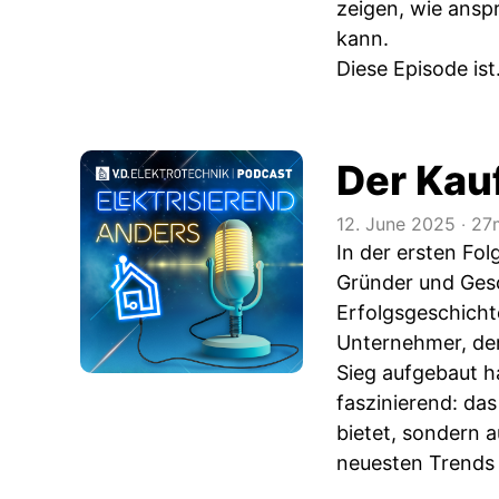
zeigen, wie ansp
kann.
Diese Episode ist.
Der Kau
12. June 2025
‧
27
In der ersten Fo
Gründer und Gesc
Erfolgsgeschich
Unternehmer, der
Sieg aufgebaut h
faszinierend: da
bietet, sondern a
neuesten Trends 